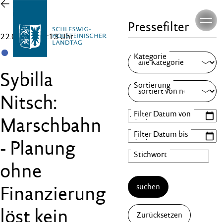
Zur
Übersicht
Pressefilter
22.05.26 , 14:13 Uhr
SSW
Sybilla
Nitsch:
Marschbahn
- Planung
ohne
suchen
Finanzierung
löst kein
Zurücksetzen