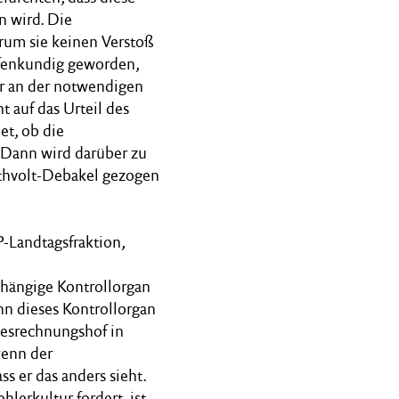
n wird. Die
arum sie keinen Verstoß
ffenkundig geworden,
hr an der notwendigen
 auf das Urteil des
et, ob die
 Dann wird darüber zu
thvolt-Debakel gezogen
P-Landtagsfraktion,
bhängige Kontrollorgan
n dieses Kontrollorgan
desrechnungshof in
wenn der
ss er das anders sieht.
lerkultur fordert, ist