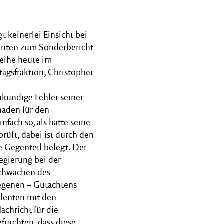
 keinerlei Einsicht bei
denten zum Sonderbericht
eihe heute im
tagsfraktion, Christopher
nkundige Fehler seiner
aden für den
nfach so, als hätte seine
rüft, dabei ist durch den
 Gegenteil belegt. Der
egierung bei der
Schwächen des
egenen – Gutachtens
identen mit den
achricht für die
efürchten, dass diese