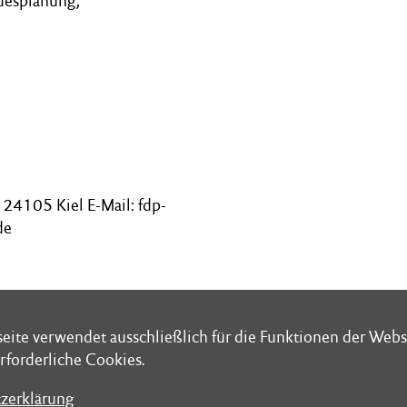
desplanung,
24105 Kiel E-Mail: fdp-
de
eite verwendet ausschließlich für die Funktionen der Webs
eite verwendet ausschließlich für die Funktionen der Webs
rforderliche Cookies.
rforderliche Cookies.
zerklärung
zerklärung