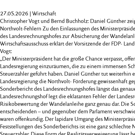
27.05.2026 | Wirtschaft
Christopher Vogt und Bernd Buchholz: Daniel Günther zeigt
Northvolt-Fehlern Zu den Einlassungen des Ministerpräsi
des Landesrechnungshofes zur Absicherung der Wandelanl
Wirtschaftsausschuss erklärt der Vorsitzende der FDP- Land
Vogt:
„Der Ministerpräsident hat die große Chance verpasst, offe
Landesregierung einzuräumen, die zu einem immensen Sch
Steuerzahler geführt haben. Daniel Günther tut weiterhin ei
Landesregierung die Northvolt- Förderung gewissenhaft gep
Sonderbericht des Landesrechnungshofes längst das genaue
Landesrechnungshof legt die eklatanten Fehler der Landesr
Risikobewertung der Wandelanleihe ganz genau dar. Die 
entscheidenden – und gegenüber dem Parlament verschwi
waren offenkundig. Der lapidare Umgang des Ministerpräs
Feststellungen des Sonderberichts ist eine ganz schlechte N
Steuerzahler. Diese Form der Realitätsverweigerung lässt b