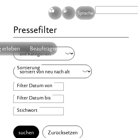
S
G
Sprache
Pressefilter
 erleben
Beauftragte
suchen
Zurücksetzen