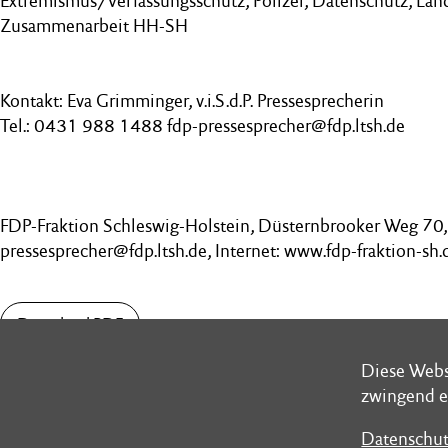
Extremismus/Verfassungsschutz, Polizei, Datenschutz, Lan
Zusammenarbeit HH-SH
Kontakt: Eva Grimminger, v.i.S.d.P. Pressesprecherin
Tel.: 0431 988 1488 fdp-pressesprecher@fdp.ltsh.de
FDP-Fraktion Schleswig-Holstein, Düsternbrooker Weg 70, 
pressesprecher@fdp.ltsh.de, Internet: www.fdp-fraktion-sh.
Download PDF
Diese Webs
Diese Webs
zwingend e
zwingend e
Datenschut
Datenschut