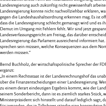
Landesregierung auch zukünftig nicht gewissenhaft arbeite
Landesregierung konnte nicht nachvollziehbar erklären, w
gegen die Landeshaushaltsordnung erkennen mag. Es ist o
dass die Landesregierung schlecht gemanagt wird und es i
Demut im Umgang mit Fehlern fehlt. Wir sind jetzt gespannt
Landesverfassungsgericht am Freitag, das darüber entscheid
Landesregierung das Parlament ausreichend informiert hat.
sprechen sein müssen, welche Konsequenzen aus dem Nor
werden müssen.“
Bernd Buchholz, der wirtschaftspolitische Sprecher der FD
ergänzt:
„In einem Rechtsstaat ist der Landesrechnungshof das una
über die Finanzentscheidungen einer Landesregierung. Wen
zu einem derart eindeutigen Ergebnis kommt, wie der Lan
seinem Sonderbericht, dann ist es ziemlich starkes Stück, 
Ministerpräsident sich hinstellt und darauf lediglich sagt, da
Für jemanden, der in Talkshows ständig eine konstruktive Feh