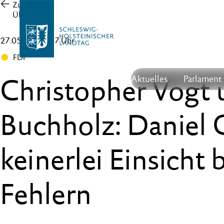
Zur
Übersicht
27.05.26 , 15:37 Uhr
FDP
Christopher Vogt
Aktuelles
Parlament
Buchholz: Daniel 
keinerlei Einsicht 
Fehlern