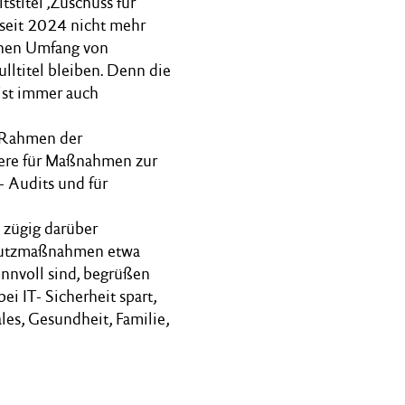
tstitel ‚Zuschuss für
seit 2024 nicht mehr
einen Umfang von
lltitel bleiben. Denn die
 ist immer auch
m Rahmen der
dere für Maßnahmen zur
- Audits und für
 zügig darüber
chutzmaßnahmen etwa
innvoll sind, begrüßen
ei IT- Sicherheit spart,
ales, Gesundheit, Familie,