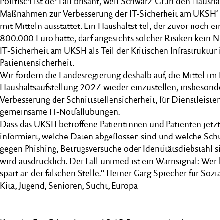
Politisch ist der Fall brisant, weil Schwarz-Grün den Haushal
Maßnahmen zur Verbesserung der IT-Sicherheit am UKSH‘ 
mit Mitteln ausstattet. Ein Haushaltstitel, der zuvor noch 
800.000 Euro hatte, darf angesichts solcher Risiken kein Nu
IT-Sicherheit am UKSH als Teil der Kritischen Infrastruktur
Patientensicherheit.
Wir fordern die Landesregierung deshalb auf, die Mittel i
Haushaltsaufstellung 2027 wieder einzustellen, insbeson
Verbesserung der Schnittstellensicherheit, für Dienstleister
gemeinsame IT-Notfallübungen.
Dass das UKSH betroffene Patientinnen und Patienten jetzt
informiert, welche Daten abgeflossen sind und welche S
gegen Phishing, Betrugsversuche oder Identitätsdiebstahl s
wird ausdrücklich. Der Fall unimed ist ein Warnsignal: Wer b
spart an der falschen Stelle.“ Heiner Garg Sprecher für Sozi
Kita, Jugend, Senioren, Sucht, Europa