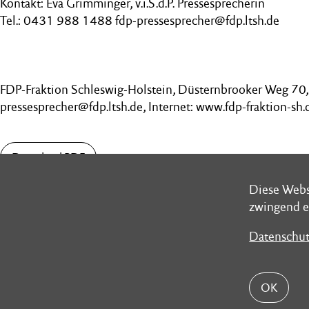
Kontakt: Eva Grimminger, v.i.S.d.P. Pressesprecherin
Tel.: 0431 988 1488 fdp-pressesprecher@fdp.ltsh.de
FDP-Fraktion Schleswig-Holstein, Düsternbrooker Weg 70, 
pressesprecher@fdp.ltsh.de, Internet: www.fdp-fraktion-sh.
Download PDF
Diese Webs
Diese Webs
zwingend e
zwingend e
Datenschut
Datenschut
Schleswig-Holsteinischer Landtag
Postans
Düsternbrooker Weg 70
Landesh
OK
OK
24105 Kiel
24171 
Telefon