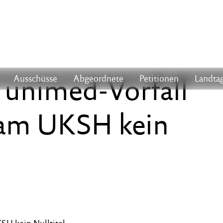
 unimed-Vorfall
Ausschüsse
Abgeordnete
Petitionen
Landtag
t am UKSH kein