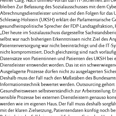
Heiner Garg: Nach unimed-Vorfall darf IT-Sicherheit am UK
bleiben Zur Befassung des Sozialausschusses mit dem Cyber
Abrechnungsdienstleister unimed und den Folgen für das U
Schleswig-Holstein (UKSH) erklärt der Parlamentarische G
gesundheitspolitische Sprecher der FDP-Landtagsfraktion,
„Der heute im Sozialausschuss dargestellte Sachstandsberi
selbst war nach bisherigen Erkenntnissen nicht Ziel des Angr
Patientenversorgung war nicht beeinträchtigt und die IT
nicht kompromittiert. Doch gleichzeitig sind nach vorläuf
Datensätze von Patientinnen und Patienten des UKSH bei 
Dienstleister entwendet worden. Das ist ein schwerwiegen
Ausgelagerte Prozesse dürfen nicht zu ausgelagerten Siche
Deshalb muss der Fall nach den Maßstäben des Bundesamtes
Informationstechnik bewertet werden. Outsourcing gehört
Gesundheitswesen selbstverständlich zur Arbeitsteilung. En
sensible Prozesse bei externen Dienstleistern genauso kon
werden wie im eigenen Haus. Der Fall muss deshalb sorgfäl
mit der klaren Zielsetzung, Patientendaten künftig noch be