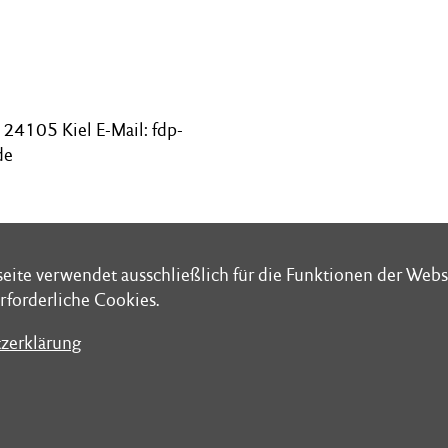
24105 Kiel E-Mail: fdp-
de
eite verwendet ausschließlich für die Funktionen der Webs
eite verwendet ausschließlich für die Funktionen der Webs
rforderliche Cookies.
rforderliche Cookies.
zerklärung
zerklärung
chrift: Schleswig-Holsteinischer Landtag
Folge uns bei
aus Postfach 7121
WhatsApp @Lan
Kiel
Instagram @lan
: 0431 988-0
LinkedIn @Schl