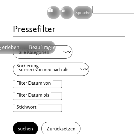
S
G
Sprache
Pressefilter
 erleben
Beauftragte
suchen
Zurücksetzen