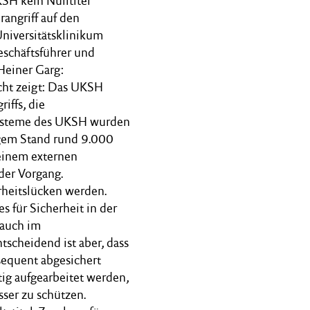
SH kein Nulltitel
angriff auf den
niversitätsklinikum
eschäftsführer und
 Heiner Garg:
cht zeigt: Das UKSH
iffs, die
-Systeme des UKSH wurden
igem Stand rund 9.000
einem externen
der Vorgang.
rheitslücken werden.
 für Sicherheit in der
 auch im
tscheidend ist aber, dass
sequent abgesichert
tig aufgearbeitet werden,
sser zu schützen.