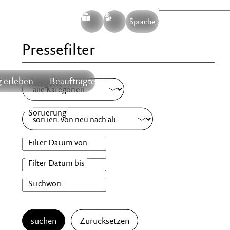
S
G
Sprache
Pressefilter
 erleben
Beauftragte
suchen
Zurücksetzen