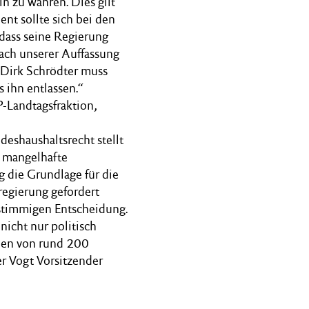
 zu wahren. Dies gilt
nt sollte sich bei den
dass seine Regierung
nach unserer Auffassung
. Dirk Schrödter muss
 ihn entlassen.“
P-Landtagsfraktion,
eshaushaltsrecht stellt
h mangelhafte
g die Grundlage für die
regierung gefordert
nstimmigen Entscheidung.
 nicht nur politisch
aden von rund 200
r Vogt Vorsitzender