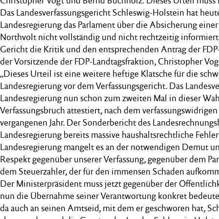
Christopher Vogt und Bernd Buchholz: Dieses Urteil mus
Das Landesverfassungsgericht Schleswig-Holstein hat heute 
Landesregierung das Parlament über die Absicherung einer
Northvolt nicht vollständig und nicht rechtzeitig informiert
Gericht die Kritik und den entsprechenden Antrag der FDP-
der Vorsitzende der FDP-Landtagsfraktion, Christopher Vo
„Dieses Urteil ist eine weitere heftige Klatsche für die sch
Landesregierung vor dem Verfassungsgericht. Das Landesve
Landesregierung nun schon zum zweiten Mal in dieser Wah
Verfassungsbruch attestiert, nach dem verfassungswidrige
vergangenen Jahr. Der Sonderbericht des Landesrechnungsh
Landesregierung bereits massive haushaltsrechtliche Fehler 
Landesregierung mangelt es an der notwendigen Demut 
Respekt gegenüber unserer Verfassung, gegenüber dem Pa
dem Steuerzahler, der für den immensen Schaden aufkom
Der Ministerpräsident muss jetzt gegenüber der Öffentlichk
nun die Übernahme seiner Verantwortung konkret bedeutet
da auch an seinen Amtseid, mit dem er geschworen hat, S