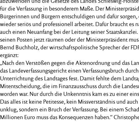
abzuwenden und die Gesetze des Landes Schleswig-Holstein
für die Verfassung in besonderem Maße. Der Ministerpräside
Bürgerinnen und Bürgern entschuldigen und dafür sorgen, 
wieder seriös und professionell arbeitet. Dafür braucht es 
auch einen Neuanfang bei der Leitung seiner Staatskanzlei
seinen Posten jetzt räumen oder der Ministerpräsident muss
Bernd Buchholz, der wirtschaftspolitische Sprecher der FD
ergänzt:
„Nach den Verstößen gegen die Aktenordnung und das Land
das Landeverfassungsgericht einen Verfassungsbruch durc
Unterrichtung des Landtages fest. Damit fehlte dem Landta
Mitentscheidung, die im Finanzausschuss durch die Landes
worden war. Nur durch die Unkenntnis kam es zu einer ei
Das alles ist keine Petitesse, kein Missverständnis und auch
unklug, sondern ein Bruch der Verfassung. Bei einem Sch
Millionen Euro muss das Konsequenzen haben.“ Christophe