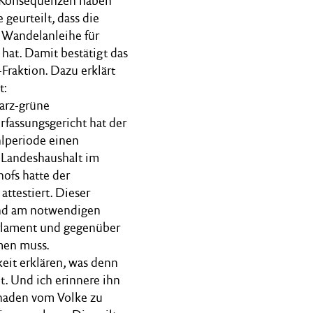
s Konsequenzen haben
geurteilt, dass die
 Wandelanleihe für
 hat. Damit bestätigt das
Fraktion. Dazu erklärt
gt:
warz-grüne
rfassungsgericht hat der
lperiode einen
n Landeshaushalt im
ofs hatte der
attestiert. Dieser
und am notwendigen
rlament und gegenüber
men muss.
eit erklären, was denn
. Und ich erinnere ihn
chaden vom Volke zu