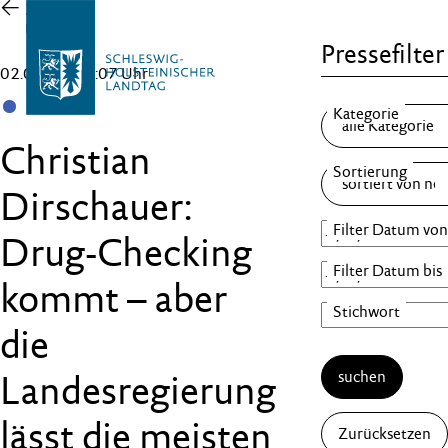
Zur
Übersicht
Pressefilter
02.06.26 , 16:07 Uhr
SSW
Christian
Dirschauer:
Drug-Checking
kommt – aber
die
suchen
Landesregierung
lässt die meisten
Zurücksetzen