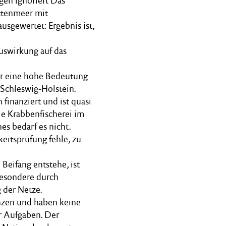
gen ignoriert Das
attenmeer mit
sgewertet: Ergebnis ist,
uswirkung auf das
r eine hohe Bedeutung
 Schleswig-Holstein.
finanziert und ist quasi
ie Krabbenfischerei im
s bedarf es nicht.
keitsprüfung fehle, zu
Beifang entstehe, ist
sbesondere durch
 der Netze.
anzen und haben keine
r Aufgaben. Der