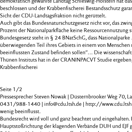
demokratisch gewählte Landtag Schleswig-Holstein hat das
beschlossen und der Krabbenfischerei Bestandsschutz garan
Sicht der CDU-Landtagsfraktion nicht gerüttelt.
Auch gibt das Bundesnaturschutzgesetz nicht vor, das zwin
Prozent der Nationalparkfläche keine Ressourcennutzung st
Bundesgesetz steht in § 24 BNatSchG, dass Nationalparke
überwiegenden Teil ihres Gebiets in einem von Menschen 
beeinflussten Zustand befinden sollen“… Die wissenschaf
Thünen Instituts hat in der CRANINPACVT Studie ergeben,
Krabbenfischerei
Seite 1/2
Pressesprecher Steven Nowak | Düsternbrooker Weg 70, L
0431/988-1440 | info@cdu.ltsh.de | http://www.cdu.ltsh
wenig beeinflusst.
Bundesrecht wird voll und ganz beachtet und eingehalten. I
Hauptstoßrichtung der klagenden Verbände DUH und EJF 