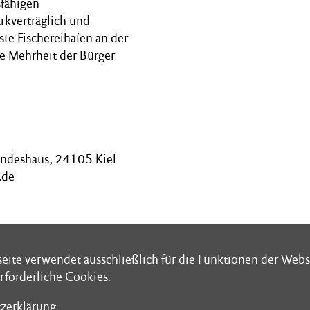
sfähigen
rkverträglich und
ste Fischereihafen an der
e Mehrheit der Bürger
andeshaus, 24105 Kiel
.de
eite verwendet ausschließlich für die Funktionen der Webs
eite verwendet ausschließlich für die Funktionen der Webs
rforderliche Cookies.
rforderliche Cookies.
zerklärung
zerklärung