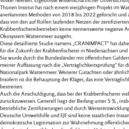
Volker Nielsen: Ergebnisse wissenschaftlicher Untersuchun
Thünen Institut hat nach einem vierjährigen Projekt im W
anerkannten Methoden von 2018 bis 2022 geforscht und au
dass von den auf Rollen laufenden Netzen der zertifizierten
Krabbenfischereibetrieben keine nennenswerte negative A
Ökosystem Wattenmeer ausgeht.
Diese detaillierte Studie namens „CRANIMPACT“ hat dahe
für die Zukunft der Krabbenfischerei in Niedersachsen und
Sie wurde durch die Bundesländer mit öffentlichen Geldern 
meiner Auffassung nach die „Verträglichkeitsprüfung“ für d
Nationalpark Wattenmeer. Weiterer Gutachten oder ähnliche
Insofern ist die Behauptung der Kläger, das eine Verträglich
bestreiten.
Auch die Anschuldigung, dass bei der Krabbenfischerei viel 
zurückzuweisen. Generell liegt der Beifang unter 5 % , in
betriebliche Zertifizierungen und durch Weiterentwicklung
Deutsche Umwelthilfe und EJF sind keine staatlichen Inst
demokratische Legitimation zur Wahrnehmung öffentliche