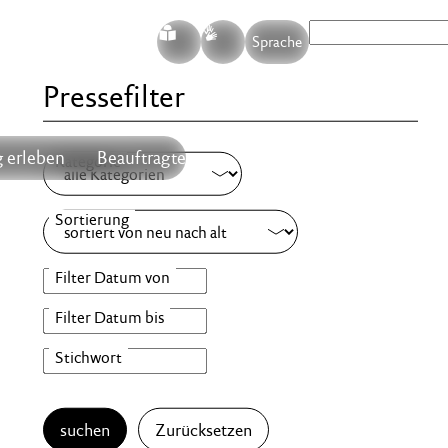
S
G
Sprache
Pressefilter
 erleben
Beauftragte
suchen
Zurücksetzen