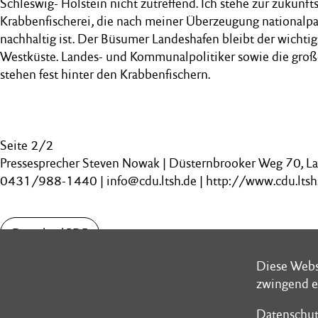
Schleswig- Holstein nicht zutreffend. Ich stehe zur zukunft
Krabbenfischerei, die nach meiner Überzeugung nationalpa
nachhaltig ist. Der Büsumer Landeshafen bleibt der wichtig
Westküste. Landes- und Kommunalpolitiker sowie die groß
stehen fest hinter den Krabbenfischern.
Seite 2/2
Pressesprecher Steven Nowak | Düsternbrooker Weg 70, L
0431/988-1440 | info@cdu.ltsh.de | http://www.cdu.ltsh
Download PDF
Diese Webs
Diese Webs
zwingend e
zwingend e
Datenschut
Datenschut