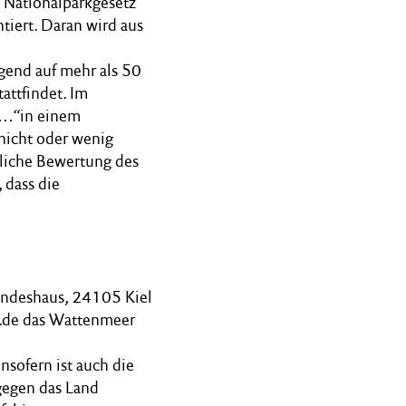
 Nationalparkgesetz
tiert. Daran wird aus
gend auf mehr als 50
attfindet. Im
 …“in einem
nicht oder wenig
tliche Bewertung des
 dass die
andeshaus, 24105 Kiel
.de das Wattenmeer
nsofern ist auch die
gegen das Land