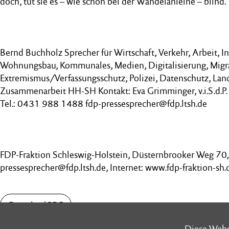
doch, tut sie es – wie schon bei der Wandelanleihe – blind.
Bernd Buchholz Sprecher für Wirtschaft, Verkehr, Arbeit, In
Wohnungsbau, Kommunales, Medien, Digitalisierung, Migr
Extremismus/Verfassungsschutz, Polizei, Datenschutz, Lan
Zusammenarbeit HH-SH Kontakt: Eva Grimminger, v.i.S.d.P.
Tel.: 0431 988 1488 fdp-pressesprecher@fdp.ltsh.de
FDP-Fraktion Schleswig-Holstein, Düsternbrooker Weg 70, 
pressesprecher@fdp.ltsh.de, Internet: www.fdp-fraktion-sh.
Download PDF
Diese Webs
Diese Webs