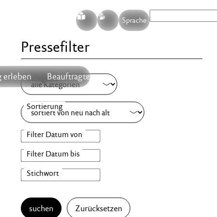
S
G
Sprache
Pressefilter
 erleben
Beauftragte
suchen
Zurücksetzen