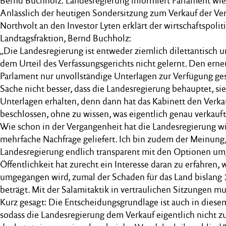
Bernd Buchholz: Landesregierung informiert Parlament wied
Anlässlich der heutigen Sondersitzung zum Verkauf der V
Northvolt an den Investor Lyten erklärt der wirtschaftspoli
Landtagsfraktion, Bernd Buchholz:
„Die Landesregierung ist entweder ziemlich dilettantisch 
dem Urteil des Verfassungsgerichts nicht gelernt. Den er
Parlament nur unvollständige Unterlagen zur Verfügung ges
Sache nicht besser, dass die Landesregierung behauptet, sie
Unterlagen erhalten, denn dann hat das Kabinett den Verka
beschlossen, ohne zu wissen, was eigentlich genau verkauft
Wie schon in der Vergangenheit hat die Landesregierung wic
mehrfache Nachfrage geliefert. Ich bin zudem der Meinung,
Landesregierung endlich transparent mit den Optionen u
Öffentlichkeit hat zurecht ein Interesse daran zu erfahren,
umgegangen wird, zumal der Schaden für das Land bislang
beträgt. Mit der Salamitaktik in vertraulichen Sitzungen m
Kurz gesagt: Die Entscheidungsgrundlage ist auch in diesem 
sodass die Landesregierung dem Verkauf eigentlich nicht z