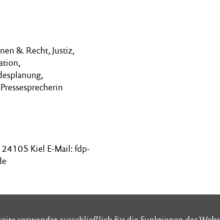
“
nen & Recht, Justiz,
ation,
desplanung,
 Pressesprecherin
24105 Kiel E-Mail: fdp-
de
eite verwendet ausschließlich für die Funktionen der Webs
eite verwendet ausschließlich für die Funktionen der Webs