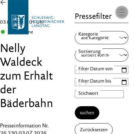
Zur
Übersicht
Pressefilter
03.07.26 , 14:01 Uhr
B 90/Grüne
Nelly
Waldeck
zum Erhalt
der
Bäderbahn
suchen
Presseinformation Nr.
Zurücksetzen
26.230 03.07.2026