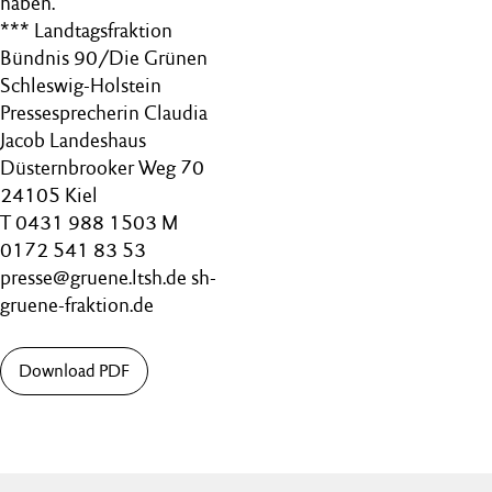
haben.“
*** Landtagsfraktion
Bündnis 90/Die Grünen
Schleswig-Holstein
Pressesprecherin Claudia
Jacob Landeshaus
Düsternbrooker Weg 70
24105 Kiel
T 0431 988 1503 M
0172 541 83 53
presse@gruene.ltsh.de sh-
gruene-fraktion.de
Download PDF