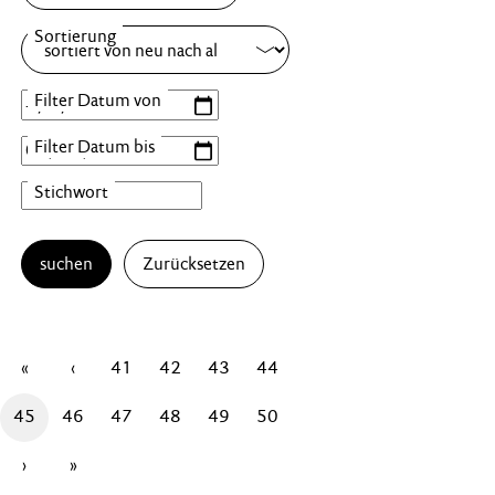
suchen
Zurücksetzen
«
‹
41
42
43
44
45
46
47
48
49
50
›
»