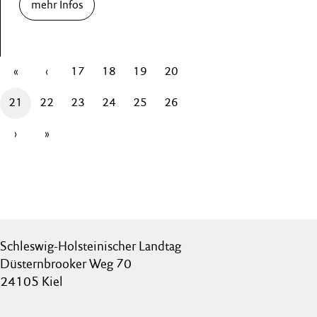
mehr Infos
«
‹
17
18
19
20
21
22
23
24
25
26
›
»
Schleswig-Holsteinischer Landtag
Düsternbrooker Weg 70
24105 Kiel