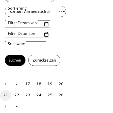
suchen
Zurücksetzen
«
‹
17
18
19
20
21
22
23
24
25
26
›
»