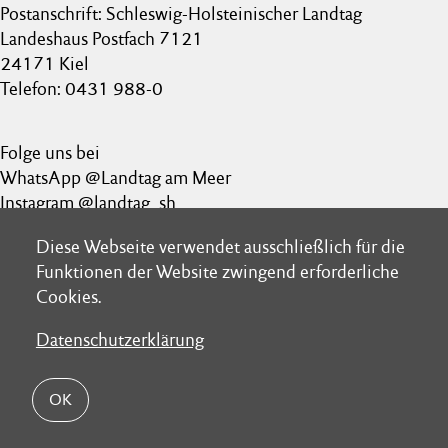
Postanschrift: Schleswig-Holsteinischer Landtag
Landeshaus Postfach 7121
24171 Kiel
Telefon: 0431 988-0
Folge uns bei
WhatsApp @Landtag am Meer
Instagram @landtag_sh
LinkedIn @Schleswig-Holsteinischer Landtag
Diese Webseite verwendet ausschließlich für die
Diese Webseite verwendet ausschließlich für die
Kontakt
Funktionen der Website zwingend erforderliche
Funktionen der Website zwingend erforderliche
Datenschutz
Cookies.
Cookies.
Impressum Landtag
Datenschutzerklärung
Datenschutzerklärung
Nutzungsbedingungen für Medien
Barrierefreiheit
OK
OK
Netiquette