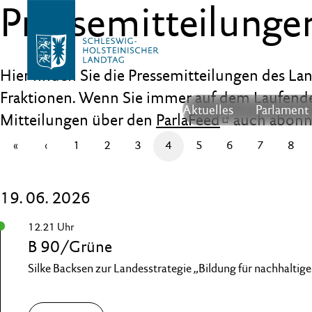
Pressemitteilunge
Hier finden Sie die Pressemitteilungen des La
Fraktionen. Wenn Sie immer auf dem Laufende
Aktuelles
Parlament
Mitteilungen über den
ParlaFeed
auch abonn
«
‹
1
2
3
4
5
6
7
8
19. 06. 2026
12.21 Uhr
B 90/Grüne
Silke Backsen zur Landesstrategie „Bildung für nachhaltig