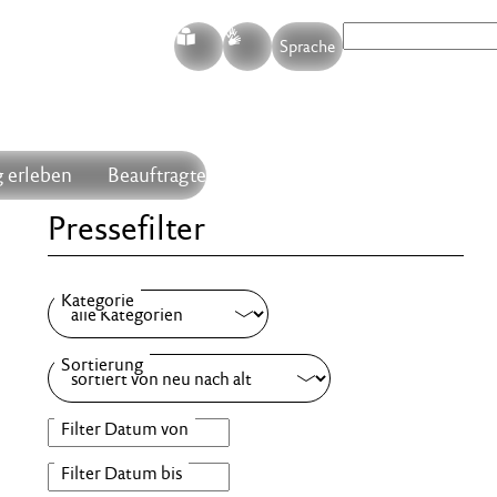
S
G
Sprache
 erleben
Beauftragte
Pressefilter