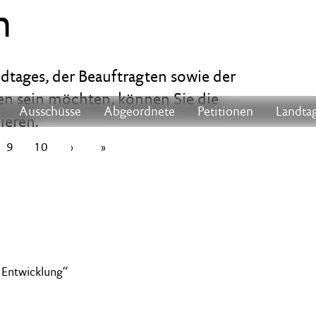
n
ndtages, der Beauftragten sowie der
n sein möchten, können Sie die
Ausschüsse
Abgeordnete
Petitionen
Landtag
ieren.
9
10
›
»
e Entwicklung“