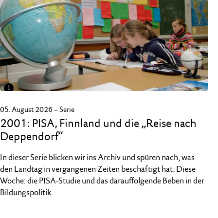
i
Schlechte Noten für das deutsche Schulsystem: Im Jahre 2001
erreichte Deutschland unter den geprüften 32 Industrieländern in
05. August 2026 – Serie
verschiedenen Kategorien lediglich die Plätze 20 bis 22
2001: PISA, Finnland und die „Reise nach
FOTO: STEFAN SAUER, DPA
Deppendorf“
In dieser Serie blicken wir ins Archiv und spüren nach, was
den Landtag in vergangenen Zeiten beschäftigt hat. Diese
Woche: die PISA-Studie und das darauffolgende Beben in der
Bildungspolitik.