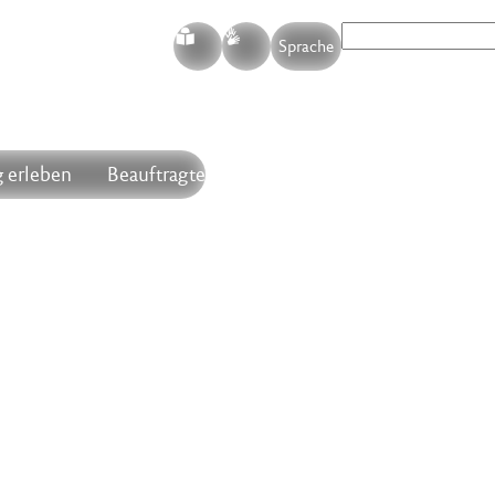
S
G
Sprache
 erleben
Beauftragte