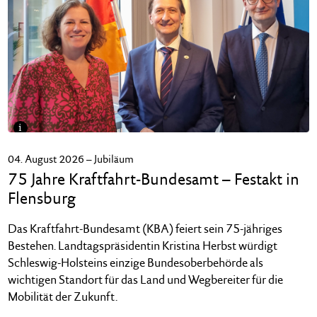
i
Feierten gemeinsam das Jubiläum des KBA: Landtagspräsidentin
Kristina Herbst mit KBA-Präsident Richard Damm (Mitte) und
04. August 2026 – Jubiläum
Stefan Schnorr, Staatssekretär im Bundesministerium für Verkehr
75 Jahre Kraftfahrt-Bundesamt – Festakt in
FOTO: KRAFTFAHRT-BUNDESAMT
Flensburg
Das Kraftfahrt-Bundesamt (KBA) feiert sein 75-jähriges
Bestehen. Landtagspräsidentin Kristina Herbst würdigt
Schleswig-Holsteins einzige Bundesoberbehörde als
wichtigen Standort für das Land und Wegbereiter für die
Mobilität der Zukunft.