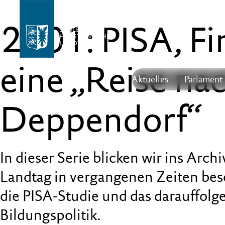
2001: PISA, F
eine „Reise na
Aktuelles
Parlament
Deppendorf“
In dieser Serie blicken wir ins Arc
Landtag in vergangenen Zeiten besc
die PISA-Studie und das darauffolg
Bildungspolitik.