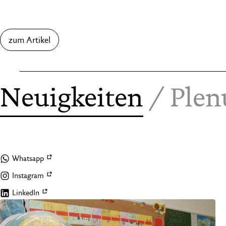
zum Artikel
Neuigkeiten
/
Ple
Whatsapp
Instagram
LinkedIn