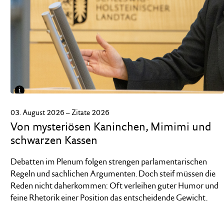
i
Können auch humorvoll sein: Debatten im Landtag Schleswig-
Holstein.
03. August 2026 – Zitate 2026
FOTO: LANDTAG, SÖNKE EHLERS
Von mysteriösen Kaninchen, Mimimi und
schwarzen Kassen
Debatten im Plenum folgen strengen parlamentarischen
Regeln und sachlichen Argumenten. Doch steif müssen die
Reden nicht daherkommen: Oft verleihen guter Humor und
feine Rhetorik einer Position das entscheidende Gewicht.