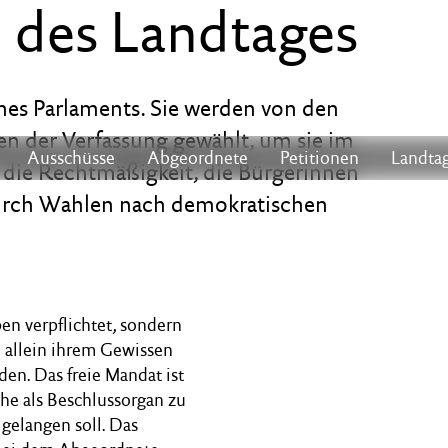
 des Landtages
nes Parlaments. Sie werden von den
n der Verfassung gewählt, um sie im
Ausschüsse
Abgeordnete
Petitionen
Landtag
o die Rechtmäßigkeit, die Bürgerinnen
durch Wahlen nach demokratischen
n verpflichtet, sondern
 allein ihrem Gewissen
n. Das freie Mandat ist
he als Beschlussorgan zu
gelangen soll. Das