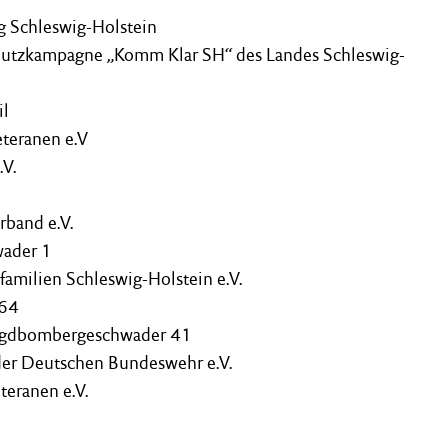
g Schleswig-Holstein
hutzkampagne „Komm Klar SH“ des Landes Schleswig-
il
teranen e.V
V.
band e.V.
wader 1
amilien Schleswig-Holstein e.V.
164
Jagdbombergeschwader 41
der Deutschen Bundeswehr e.V.
teranen e.V.