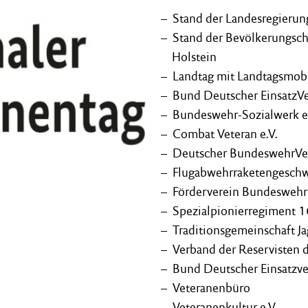
Stand der Landesregierun
Stand der Bevölkerungsc
Holstein
Landtag mit Landtagsmob
Bund Deutscher EinsatzVe
Bundeswehr-Sozialwerk e.
Combat Veteran e.V.
Deutscher BundeswehrVer
Flugabwehrraketengesch
Förderverein Bundeswehrf
Spezialpionierregiment 
Traditionsgemeinschaft 
Verband der Reservisten 
Bund Deutscher Einsatzve
Veteranenbüro
Veteranenkultur e.V.