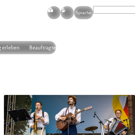
S
G
Sprache
 erleben
Beauftragte