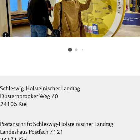
i
Zwei Besucher blicken auf eine Schautafel.
FOTO: LANDTAG, YVONNE WINDEL
Schleswig-Holsteinischer Landtag
Düsternbrooker Weg 70
24105 Kiel
Postanschrift: Schleswig-Holsteinischer Landtag
Landeshaus Postfach 7121
24171 Kiel