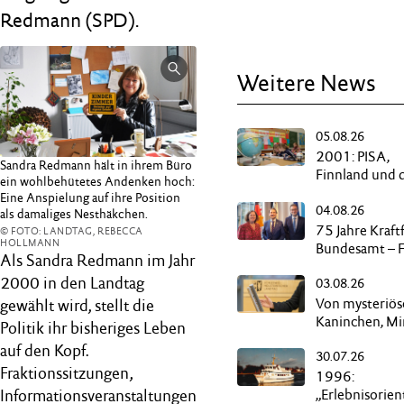
Redmann (SPD).
Weitere News
05.08.26
2001: PISA,
Sandra Redmann hält in ihrem Büro
Finnland und 
ein wohlbehütetes Andenken hoch:
„Reise nach
Eine Anspielung auf ihre Position
04.08.26
Deppendorf“
als damaliges Nesthäkchen.
75 Jahre Kraft
© FOTO: LANDTAG, REBECCA
HOLLMANN
Bundesamt – F
Als Sandra Redmann im Jahr
in Flensburg
2000 in den Landtag
03.08.26
Von mysteriö
gewählt wird, stellt die
Kaninchen, M
Politik ihr bisheriges Leben
und schwarze
auf den Kopf.
30.07.26
Kassen
Fraktionssitzungen,
1996:
Informationsveranstaltungen
„Erlebnisorien