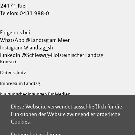
24171 Kiel
Telefon: 0431 988-0
Folge uns bei
WhatsApp @Landtag am Meer
Instagram @landtag_sh
LinkedIn @Schleswig-Holsteinischer Landtag
Kontakt
Datenschutz
Impressum Landtag
Nutzungsbedingungen für Medien
Barrierefreiheit
Diese Webseite verwendet ausschließlich für die
Diese Webseite verwendet ausschließlich für die
Funktionen der Website zwingend erforderliche
Funktionen der Website zwingend erforderliche
Netiquette
Cookies.
Cookies.
Datenschutzerklärung
Datenschutzerklärung