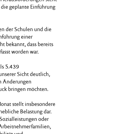
 die geplante Einführung
nen der Schulen und die
nführung einer
ht bekannt, dass bereits
asst worden war.
als 5.439
unserer Sicht deutlich,
ten Änderungen
uck bringen möchten.
onat stellt insbesondere
hebliche Belastung dar.
Sozialleistungen oder
 Arbeitnehmerfamilien,
ilität und