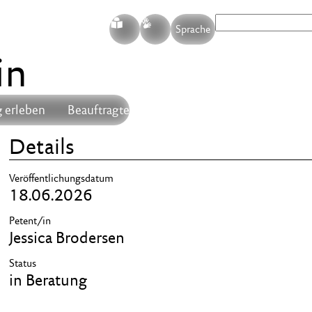
S
G
Sprache
in
 erleben
Beauftragte
Details
Veröffentlichungsdatum
18.06.2026
Petent/in
Jessica Brodersen
Status
in Beratung