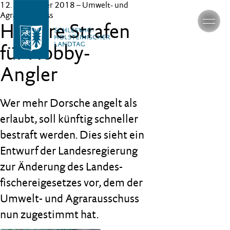
12. September 2018
– Umwelt- und
Agrarausschuss
Härtere Strafen
für Hobby-
Angler
Wer mehr Dorsche angelt als
erlaubt, soll künftig schneller
bestraft werden. Dies sieht ein
Entwurf der Landesregierung
zur Änderung des Landes­
fischerei­gesetzes vor, dem der
Umwelt- und Agrarausschuss
nun zugestimmt hat.