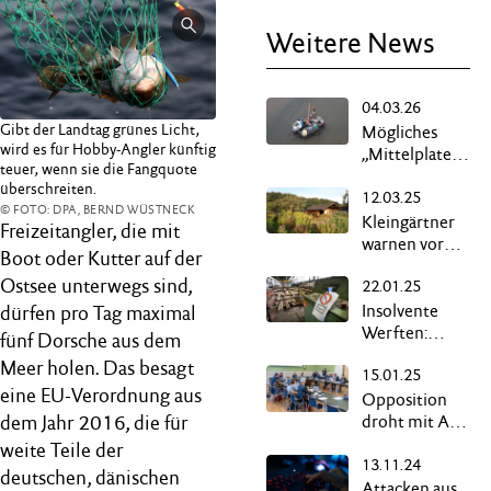
Weitere News
04.03.26
Gibt der Landtag grünes Licht,
Mögliches
wird es für Hobby-Angler künftig
„Mittelplate“-
teuer, wenn sie die Fangquote
Aus hätte
überschreiten.
12.03.25
massive
© FOTO: DPA, BERND WÜSTNECK
wirtschaftliche
Kleingärtner
Freizeitangler, die mit
Folgen
warnen vor
Boot oder Kutter auf der
Verdrängung
Ostsee unterwegs sind,
22.01.25
durch Bauland
Insolvente
dürfen pro Tag maximal
Werften:
fünf Dorsche aus dem
Positive
Meer holen. Das besagt
15.01.25
Entwicklung
eine EU-Verordnung aus
bei
Opposition
Gesprächen
droht mit Auf­
dem Jahr 2016, die für
kündigung des
weite Teile der
13.11.24
parla­men­
deutschen, dänischen
tarischen
Attacken aus