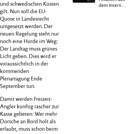
und schwedischen Küsten
Miteinanders
dem Internet
gilt. Nun soll die EU-
sind eine
Gefahr fürs
Quote in Landesrecht
Land
umgesetzt werden. Der
neuen Regelung steht nur
noch eine Hürde im Weg:
Der Landtag muss grünes
Licht geben. Dies wird er
voraussichtlich in der
kommenden
Plenartagung Ende
September tun.
Damit werden Freizeit-
Angler künftig rascher zur
Kasse gebeten: Wer mehr
Dorsche an Bord holt als
erlaubt, muss schon beim