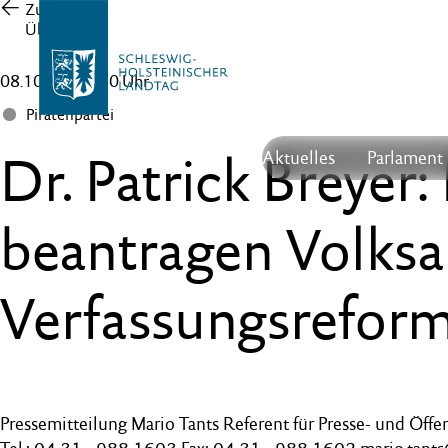
Zur
Übersicht
08.10.14 , 16:30 Uhr
Piratenpartei
Dr. Patrick Breyer:
Aktuelles
Parlament
beantragen Volks
Verfassungsrefor
Pressemitteilung Mario Tants Referent für Presse- und Öffen