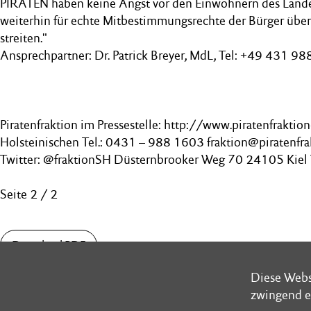
PIRATEN haben keine Angst vor den Einwohnern des Land
weiterhin für echte Mitbestimmungsrechte der Bürger über
streiten."
Ansprechpartner: Dr. Patrick Breyer, MdL, Tel: +49 431 9
Piratenfraktion im Pressestelle: http://www.piratenfraktio
Holsteinischen Tel.: 0431 – 988 1603 fraktion@piratenfra
Twitter: @fraktionSH Düsternbrooker Weg 70 24105 Kiel
Seite 2 / 2
Download PDF
Diese Webs
Diese Webs
zwingend e
zwingend e