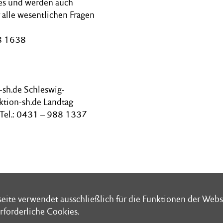
es und werden auch
 alle wesentlichen Fragen
88 1638
n-sh.de Schleswig-
ktion-sh.de Landtag
 Tel.: 0431 – 988 1337
eite verwendet ausschließlich für die Funktionen der Webs
eite verwendet ausschließlich für die Funktionen der Webs
rforderliche Cookies.
rforderliche Cookies.