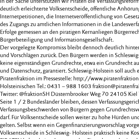
In der Sache unterstützen wir Piraten die Verfassungsrefo
deutlich erleichterte Volksentscheide, öffentliche Anhöru
Internetpetitionen, die Internetveröffentlichung von Ges
des Zugangs zu amtlichen Informationen in die Landesverf
Erfolge gemessen an den piratigen Kernanliegen Bürgerrech
Bürgerbeteiligung und Informationsgesellschaft.
Der vorgelegte Kompromiss bleibt dennoch deutlich hinte
und Vorschlägen zurück. Den Bürgern werden in Schleswig
keine eigenständigen Grundrechte, etwa ein Grundrecht auf
und Datenschutz, garantiert. Schleswig-Holstein soll auch 
Piratenfraktion im Pressestelle: http://www.piratenfraktio
Holsteinischen Tel.: 0431 – 988 1603 fraktion@piratenfra
Twitter: @fraktionSH Düsternbrooker Weg 70 24105 Kiel
Seite 1 / 2 Bundesländer bleiben, dessen Verfassungsgeric
Verfassungsbeschwerden von Bürgern gegen Grundrechts
darf. Für Volksentscheide sollen weiter zu hohe Hürden u
gelten. Selbst wenn ein Gegenfinanzierungsvorschlag vorge
Volksentscheide in Schleswig- Holstein praktisch keine Ko