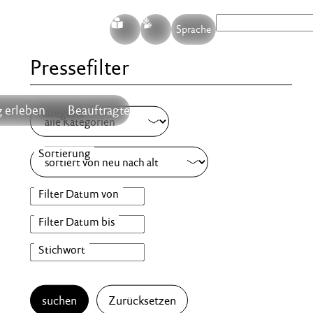
S
G
Sprache
Pressefilter
 erleben
Beauftragte
suchen
Zurücksetzen