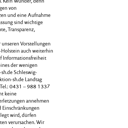
rm. Kein Wunder, denn
ngen von
etzen und eine Aufnahme
assung sind wichtige
te, Transparenz,
r unseren Vorstellungen
-Holstein auch weiterhin
 Informationsfreiheit
eines der wenigen
n-sh.de Schleswig-
ktion-sh.de Landtag
 Tel.: 0431 – 988 1337
ht keine
verletzungen annehmen
nd Einschränkungen
legt wird, dürfen
sten verursachen. Wir