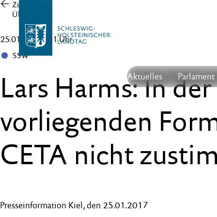
Zur
Übersicht
25.01.17 , 12:31 Uhr
SSW
Lars Harms: In der
Aktuelles
Parlament
vorliegenden For
CETA nicht zust
Presseinformation Kiel, den 25.01.2017