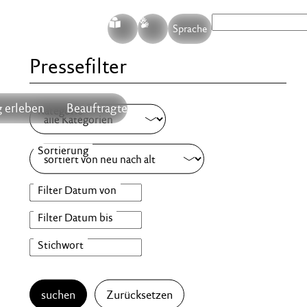
S
G
Sprache
Pressefilter
 erleben
Beauftragte
suchen
Zurücksetzen