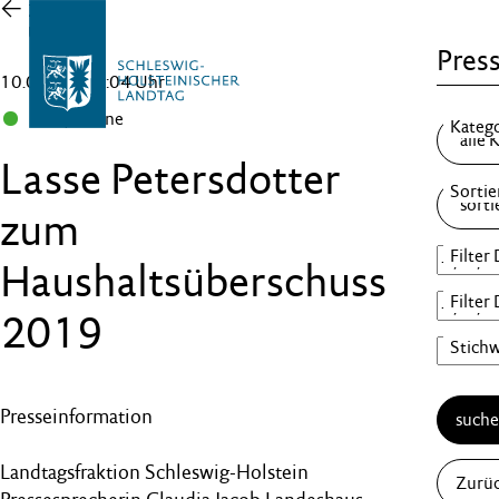
Zur
Übersicht
Press
10.01.20 , 15:04 Uhr
B 90/Grüne
Lasse Petersdotter
zum
Haushaltsüberschuss
2019
Presseinformation
such
Landtagsfraktion Schleswig-Holstein
Zurü