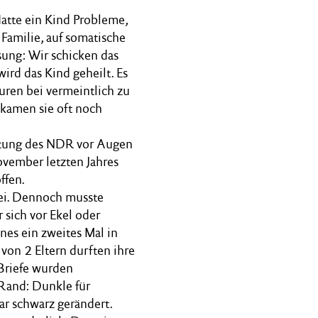
Hatte ein Kind Probleme,
 Familie, auf somatische
sung: Wir schicken das
ird das Kind geheilt. Es
uren bei vermeintlich zu
 kamen sie oft noch
attung des NDR vor Augen
ovember letzten Jahres
ffen.
sei. Dennoch musste
 sich vor Ekel oder
es ein zweites Mal in
 von 2 Eltern durften ihre
Briefe wurden
 Rand: Dunkle für
ar schwarz gerändert.