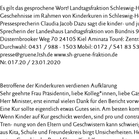
Es gilt das gesprochene Wort! Landtagsfraktion Schleswig-
Geschehnisse im Rahmen von Kinderkuren in Schleswig-Ho
Pressesprecherin Claudia Jacob Dazu sagt die kinder- und 
Sprecherin der Landeshaus Landtagsfraktion von Bündnis
Düsternbrooker Weg 70 24105 Kiel Aminata Touré: Zentr
Durchwahl: 0431 / 988 - 1503 Mobil: 0172 / 541 83 5
presse@gruene.ltsh.de www.sh-gruene-fraktion.de
Nr. 017.20 / 23.01.2020
Betroffene der Kinderkuren verdienen Aufklärung
Sehr geehrte Frau Präsidentin, liebe Kolleg*innen, liebe Gäs
Herr Minister, erst einmal vielen Dank für den Bericht vorw
Eine Kur sollte eigentlich etwas Gutes sein. Am besten k
Wenn Kinder auf Kur geschickt werden, sind pro und contr
Tren- nung von den Eltern und Geschwistern kann schwier
aus Kita, Schule und Freundeskreis birgt Unsicherheiten. 