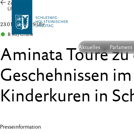
Zur
Übersicht
23.01.20 , 12:59 Uhr
B 90/Grüne
Aminata Touré zu
Aktuelles
Parlament
Geschehnissen i
Kinderkuren in Sc
Presseinformation