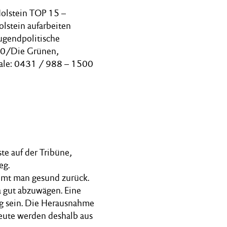
Holstein TOP 15 –
lstein aufarbeiten
jugendpolitische
 90/Die Grünen,
ale: 0431 / 988 – 1500
3
te auf der Tribüne,
eg.
ommt man gesund zurück.
a gut abzuwägen. Eine
ig sein. Die Herausnahme
Heute werden deshalb aus