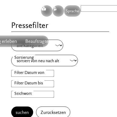
S
G
Sprache
Pressefilter
 erleben
Beauftragte
suchen
Zurücksetzen