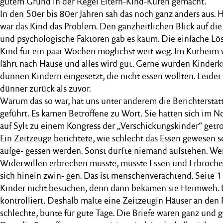
gutem Grund in der Regel Eltern-Kind-Kuren gemacht.
In den 50er bis 80er Jahren sah das noch ganz anders aus. 
war das Kind das Problem. Den ganzheitlichen Blick auf die
und psychologische Faktoren gab es kaum. Die einfache Lö
Kind für ein paar Wochen möglichst weit weg. Im Kurheim w
fährt nach Hause und alles wird gut. Gerne wurden Kinderk
dünnen Kindern eingesetzt, die nicht essen wollten. Leider
dünner zurück als zuvor.
Warum das so war, hat uns unter anderem die Berichterst
geführt. Es kamen Betroffene zu Wort. Sie hatten sich im N
auf Sylt zu einem Kongress der „Verschickungskinder“ getro
Ein Zeitzeuge berichtete, wie schlecht das Essen gewesen 
aufge- gessen werden. Sonst durfte niemand aufstehen. Wer
Widerwillen erbrechen musste, musste Essen und Erbrochen
sich hinein zwin- gen. Das ist menschenverachtend. Seite 1
Kinder nicht besuchen, denn dann bekämen sie Heimweh. 
kontrolliert. Deshalb malte eine Zeitzeugin Häuser an den
schlechte, bunte für gute Tage. Die Briefe waren ganz und g