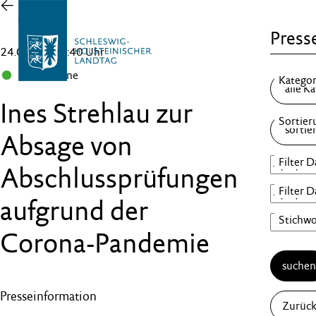
Zur
Übersicht
Presse
24.03.20 , 17:40 Uhr
B 90/Grüne
Ines Strehlau zur
Absage von
Abschlussprüfungen
aufgrund der
Corona-Pandemie
suche
Presseinformation
Zurück