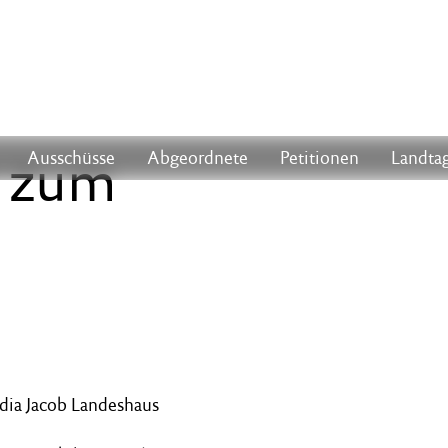
r zum
Ausschüsse
Abgeordnete
Petitionen
Landtag
udia Jacob Landeshaus