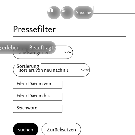
S
G
Sprache
Pressefilter
 erleben
Beauftragte
suchen
Zurücksetzen