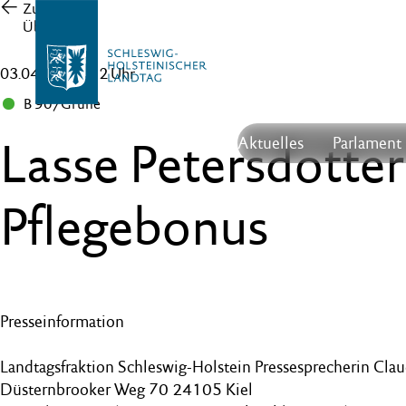
Zur
Übersicht
03.04.20 , 12:12 Uhr
B 90/Grüne
Lasse Petersdotte
Aktuelles
Parlament
Pflegebonus
Presseinformation
Landtagsfraktion Schleswig-Holstein Pressesprecherin Cla
Düsternbrooker Weg 70 24105 Kiel