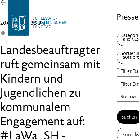
Zur
Übersicht
Presse
20.08.21 , 08:32 Uhr
Landtag
Landesbeauftragter
ruft gemeinsam mit
Kindern und
Jugendlichen zu
kommunalem
suchen
Engagement auf:
#LaWa_SH -
Zurücks