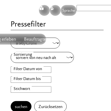
S
G
Sprache
Pressefilter
 erleben
Beauftragte
suchen
Zurücksetzen