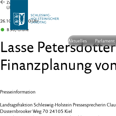
Zur
Übersicht
26.10.21 , 15:30 Uhr
B 90/Grüne
Lasse Petersdotter
Aktuelles
Parlament
Finanzplanung vo
Presseinformation
Landtagsfraktion Schleswig-Holstein Pressesprecherin Cla
Düsternbrooker Weg 70 24105 Kiel