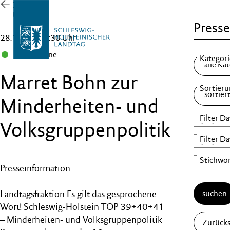
Zur
Übersicht
Presse
28.10.21 , 17:30 Uhr
B 90/Grüne
Marret Bohn zur
Minderheiten- und
Volksgruppenpolitik
Presseinformation
Landtagsfraktion Es gilt das gesprochene
suchen
Wort! Schleswig-Holstein TOP 39+40+41
– Minderheiten- und Volksgruppenpolitik
Zurück