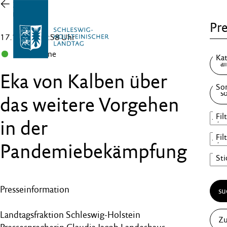
Zur
Übersicht
Pre
17.11.21 , 15:58 Uhr
B 90/Grüne
Eka von Kalben über
das weitere Vorgehen
in der
Pandemiebekämpfung
Presseinformation
su
Landtagsfraktion Schleswig-Holstein
Zu