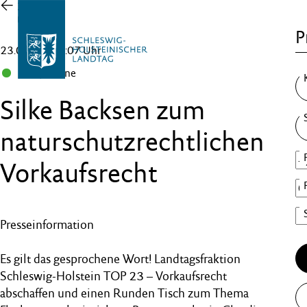
Zur
Übersicht
P
23.03.23 , 18:07 Uhr
B 90/Grüne
Silke Backsen zum
naturschutzrechtlichen
Vorkaufsrecht
Presseinformation
Es gilt das gesprochene Wort! Landtagsfraktion
Schleswig-Holstein TOP 23 – Vorkaufsrecht
abschaffen und einen Runden Tisch zum Thema