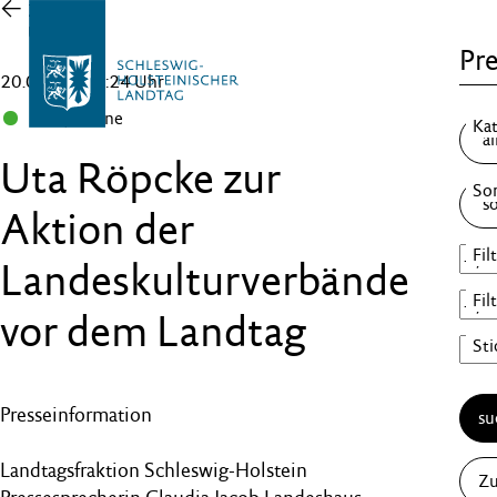
Zur
Übersicht
Pre
20.09.23 , 16:24 Uhr
B 90/Grüne
Uta Röpcke zur
Aktion der
Landeskulturverbände
vor dem Landtag
Presseinformation
su
Landtagsfraktion Schleswig-Holstein
Zu