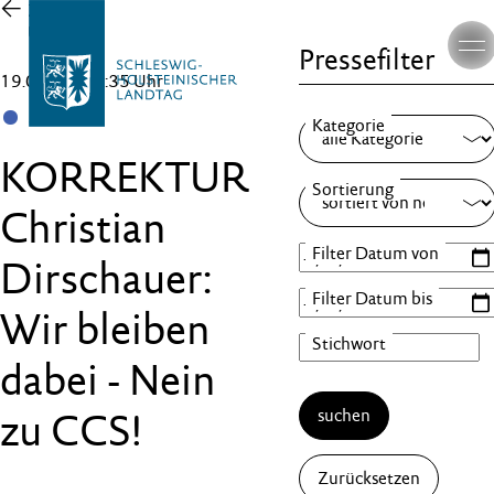
Zur
Übersicht
Pressefilter
19.01.24 , 11:35 Uhr
SSW
KORREKTUR
Christian
Dirschauer:
Wir bleiben
dabei - Nein
suchen
zu CCS!
Zurücksetzen