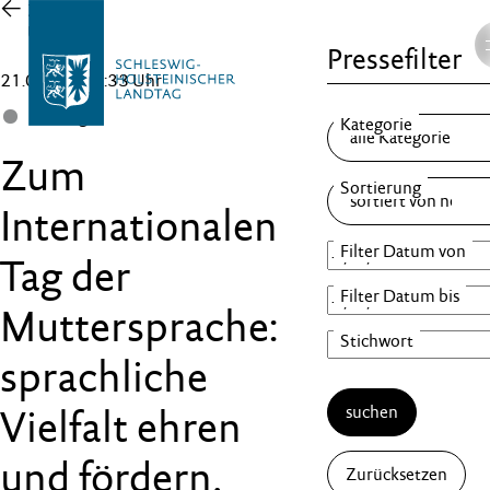
Zur
Übersicht
Pressefilter
21.02.24 , 12:33 Uhr
Landtag
Zum
Internationalen
Tag der
Muttersprache:
sprachliche
suchen
Vielfalt ehren
und fördern.
Zurücksetzen