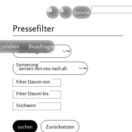
S
G
Sprache
Pressefilter
 erleben
Beauftragte
suchen
Zurücksetzen