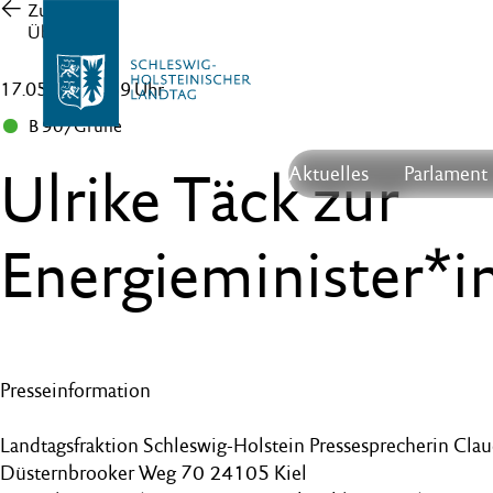
Zur
Übersicht
17.05.24 , 15:59 Uhr
B 90/Grüne
Ulrike Täck zur
Aktuelles
Parlament
Energieminister*
Presseinformation
Landtagsfraktion Schleswig-Holstein Pressesprecherin Cla
Düsternbrooker Weg 70 24105 Kiel