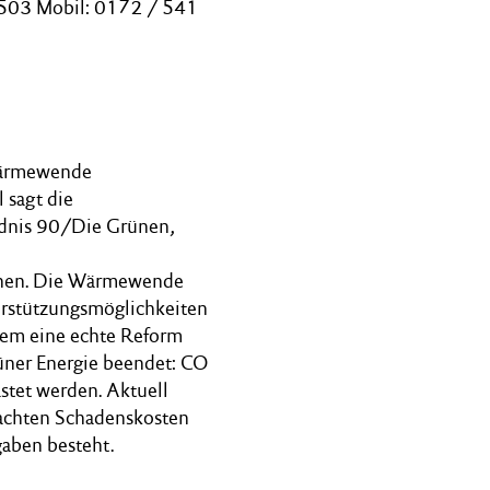
1503 Mobil: 0172 / 541
 Wärmewende
 sagt die
ndnis 90/Die Grünen,
ichen. Die Wärmewende
erstützungsmöglichkeiten
dem eine echte Reform
rüner Energie beendet: CO
astet werden. Aktuell
rsachten Schadenskosten
gaben besteht.