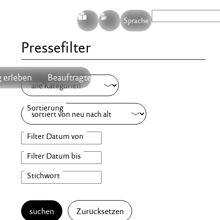
S
G
Sprache
Pressefilter
 erleben
Beauftragte
suchen
Zurücksetzen