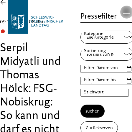
Zur
Übersicht
Pressefilter
09.10.24 , 14:08 Uhr
SPD
Serpil
Midyatli und
Thomas
Hölck: FSG-
Nobiskrug:
suchen
So kann und
darf es nicht
Zurücksetzen