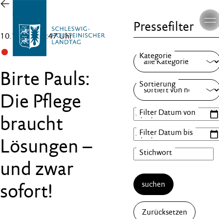
Zur
Übersicht
Pressefilter
10.10.24 , 13:47 Uhr
SPD
Birte Pauls:
Die Pflege
braucht
Lösungen –
und zwar
suchen
sofort!
Zurücksetzen