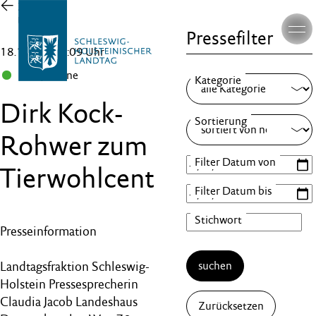
Zur
Übersicht
Pressefilter
18.10.24 , 15:09 Uhr
B 90/Grüne
Dirk Kock-
Rohwer zum
Tierwohlcent
Presseinformation
Landtagsfraktion Schleswig-
suchen
Holstein Pressesprecherin
Claudia Jacob Landeshaus
Zurücksetzen