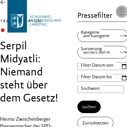
Zur
Übersicht
Pressefilter
14.02.25 , 14:41 Uhr
SPD
Serpil
Midyatli:
Niemand
steht über
dem Gesetz!
suchen
Heimo Zwischenberger
Zurücksetzen
Pressesprecher der SPD-