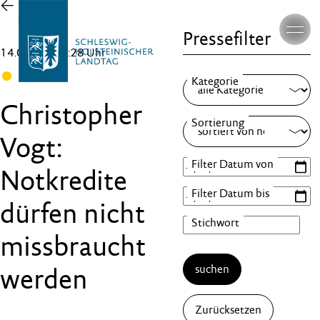
Zur
Übersicht
Pressefilter
14.02.25 , 15:28 Uhr
FDP
Christopher
Vogt:
Notkredite
dürfen nicht
missbraucht
suchen
werden
Zurücksetzen