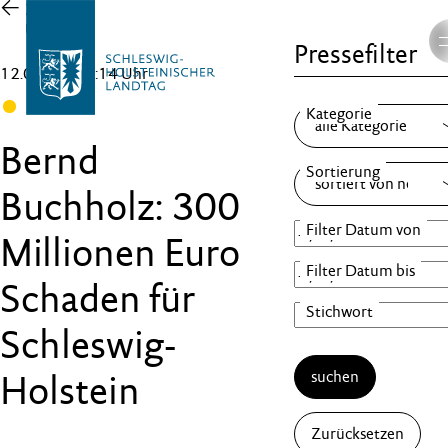
Zur
Übersicht
Pressefilter
12.03.25 , 12:14 Uhr
FDP
Bernd
Buchholz: 300
Millionen Euro
Schaden für
Schleswig-
suchen
Holstein
Zurücksetzen