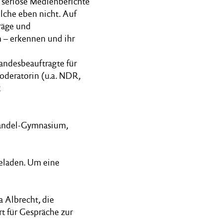
n seriöse Medienberichte
lche eben nicht. Auf
räge und
n – erkennen und ihr
andesbeauftragte für
oderatorin (u.a. NDR,
2
Kandel-Gymnasium,
geladen. Um eine
 Albrecht, die
t für Gespräche zur