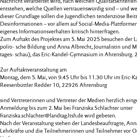
Nachricht verarbeitet wird, nach welchen Qualitätskriterie
entstehen, welche Quellen vertrauenswürdig sind – und we
dieser Grundlage sollen die Jugendlichen tendenziöse Beit
Desinformationen – vor allem auf Social-Media-Plattforme
eigenes Informationsverhalten kritisch hinterfragen.
Zum Auftakt des Projektes am 5. Mai 2025 besuchen der L
politi- sche Bildung und Anna Albrecht, Journalistin und M
tages- schau), das Eric-Kandel-Gymnasium in Ahrensburg. 
Zur Auftaktveranstaltung am
Montag, dem 5. Mai, von 9.45 Uhr bis 11.30 Uhr im Eric-
Reesenbüttler Redder 10, 22926 Ahrensburg
sind Vertreterinnen und Vertreter der Medien herzlich ein
Anmeldung bis zum 2. Mai bei Franziska Schlachter unter
franziska.schlachter@landtag.ltsh.de wird gebeten.
Nach der Veranstaltung stehen der Landesbeauftragte, Anna
Lehrkräfte und die Teilnehmerinnen und Teilnehmer vor Or