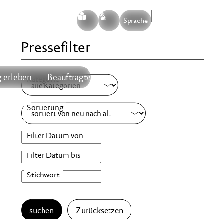
S
G
Sprache
Pressefilter
 erleben
Beauftragte
suchen
Zurücksetzen