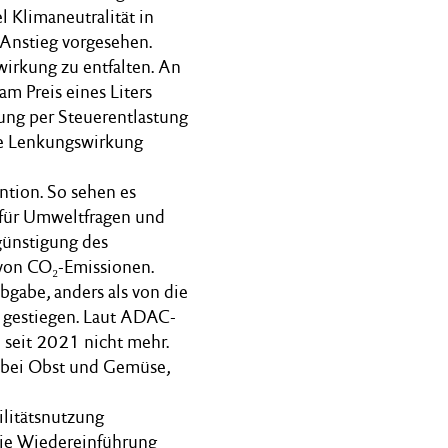
 Klimaneutralität in
r Anstieg vorgesehen.
wirkung zu entfalten. An
am Preis eines Liters
ung per Steuerentlastung
ese Lenkungswirkung
ntion. So sehen es
 für Umweltfragen und
günstigung des
von CO₂-Emissionen.
bgabe, anders als von die
t gestiegen. Laut ADAC-
e seit 2021 nicht mehr.
re bei Obst und Gemüse,
ilitätsnutzung
die Wiedereinführung