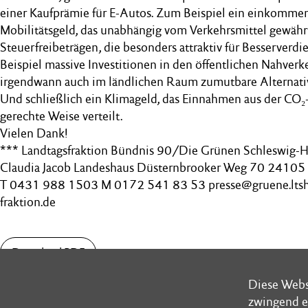
einer Kaufprämie für E-Autos. Zum Beispiel ein einkomm
Mobilitätsgeld, das unabhängig vom Verkehrsmittel gewährt 
Steuerfreibeträgen, die besonders attraktiv für Besserverd
Beispiel massive Investitionen in den öffentlichen Nahverk
irgendwann auch im ländlichen Raum zumutbare Alternat
Und schließlich ein Klimageld, das Einnahmen aus der CO₂-
gerechte Weise verteilt.
Vielen Dank!
*** Landtagsfraktion Bündnis 90/Die Grünen Schleswig-Ho
Claudia Jacob Landeshaus Düsternbrooker Weg 70 24105 
T 0431 988 1503 M 0172 541 83 53 presse@gruene.ltsh.
fraktion.de
Download PDF
Diese Webs
Diese Webs
zwingend e
zwingend e