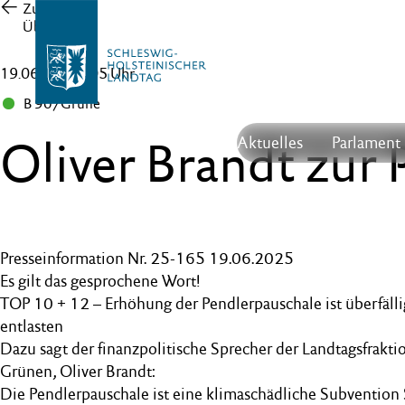
Zur
Übersicht
19.06.25 , 12:05 Uhr
B 90/Grüne
Oliver Brandt zur
Aktuelles
Parlament
Presseinformation Nr. 25-165 19.06.2025
Es gilt das gesprochene Wort!
TOP 10 + 12 – Erhöhung der Pendlerpauschale ist überfäll
entlasten
Dazu sagt der finanzpolitische Sprecher der Landtagsfrak
Grünen, Oliver Brandt:
Die Pendlerpauschale ist eine klimaschädliche Subventio