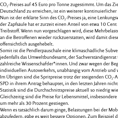
CO₂-Preises auf 45 Euro pro Tonne zugestimmt. Um das Ziel
Deutschland zu erreichen, ist ein weiterer kontinuierliche
Nun ist der erklärte Sinn des CO₂-Preises ja, eine Lenkungs
der Zapfsäule hat er zurzeit einen Anteil von etwa 10 Cent 
Treibstoff. Wenn nun vorgeschlagen wird, diese Mehrbelast
an die Betroffenen wieder rückzuerstatten, wird damit di
offensichtlich ausgehebelt.
Somit ist die Pendlerpauschale eine klimaschädliche Subve
jedenfalls das Umweltbundesamt, der Sachverständigenrat
zahlreiche Wissenschaftler*innen. Und zwar wegen der Be
individuellen Autoverkehrs, unabhängig vom Antrieb und 
Im Übrigen sind die Spritpreise trotz der steigenden CO₂-A
SPD in ihrem Antrag behauptet, in den letzten Jahren nich
Statistik sind die Durchschnittspreise aktuell so niedrig wi
Gleichzeitig sind die Preise für Lebensmittel, insbesonde
um mehr als 30 Prozent gestiegen.
Wenn es tatsächlich darum ginge, Belastungen bei der Mob
abzufedern, gäbe es weit bessere Optionen. Zum Beispiel 