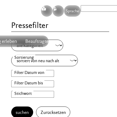
S
G
Sprache
Pressefilter
 erleben
Beauftragte
suchen
Zurücksetzen