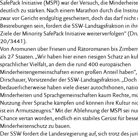
SafePack Initiative (MSPI) war der Versuch, die Minderheit
deutlich zu stärken. Nach einem Marathon durch die Institu
zwar vor Gericht endgültig gescheitert, doch das darf nicht
Bestrebungen sein, fordert die SSW-Landtagsfraktion in ih
Ziele der Minority SafePack Initiative weiterverfolgen“ (D
20/3441).
Von Aromunen über Friesen und Rätoromanen bis Zimbern:
als 27 Staaten. „Wir haben hier einen riesigen Schatz an ku
sprachlicher Vielfalt, an dem die rund 400 europäischen
Minderheitengemeinschaften einen großen Anteil haben“, e
Dirschauer, Vorsitzender der SSW-Landtagsfraktion. „Doch
bedauerlicherweise haben viele dieser autochthonen, nati
Minderheiten und Sprachgemeinschaften kaum Rechte, m
Nutzung ihrer Sprache kämpfen und können ihre Kultur nic
ist ein Armutszeugnis.“ Mit der Ablehnung der MSPI sei nu
Chance vertan worden, endlich ein stabiles Gerüst für bess
Minderheitenschutz zu bauen.
Der SSW fordert die Landesregierung auf, sich trotz des jur