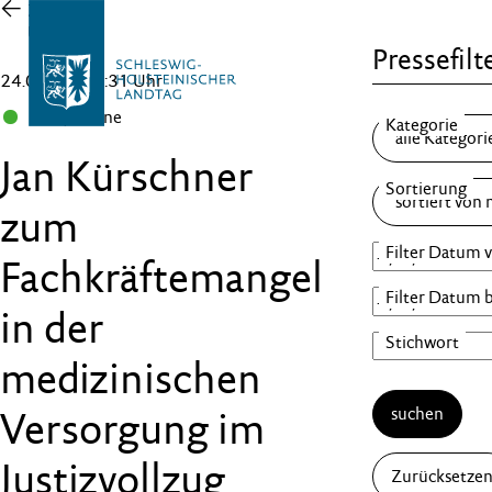
Zur
Übersicht
Pressefilt
24.07.25 , 13:31 Uhr
B 90/Grüne
Jan Kürschner
zum
Fachkräftemangel
in der
medizinischen
suchen
Versorgung im
Justizvollzug
Zurücksetze