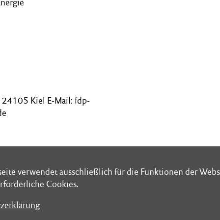
Energie
24105 Kiel E-Mail: fdp-
de
eite verwendet ausschließlich für die Funktionen der Webs
eite verwendet ausschließlich für die Funktionen der Webs
rforderliche Cookies.
rforderliche Cookies.
zerklärung
zerklärung
chrift: Schleswig-Holsteinischer Landtag
Folge uns bei