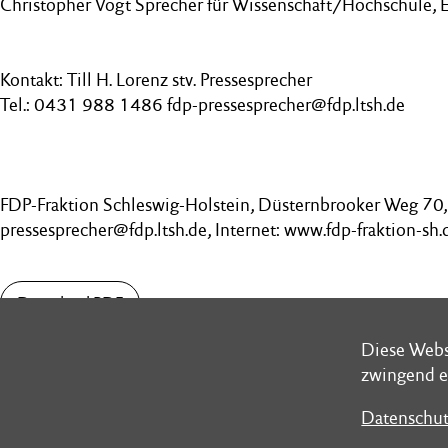
Christopher Vogt Sprecher für Wissenschaft/Hochschule, 
Kontakt: Till H. Lorenz stv. Pressesprecher
Tel.: 0431 988 1486 fdp-pressesprecher@fdp.ltsh.de
FDP-Fraktion Schleswig-Holstein, Düsternbrooker Weg 70, 
pressesprecher@fdp.ltsh.de, Internet: www.fdp-fraktion-sh.
Download PDF
Diese Webs
Diese Webs
zwingend e
zwingend e
Datenschut
Datenschut
Schleswig-Holsteinischer Landtag
Postans