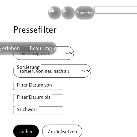
S
G
Sprache
Pressefilter
 erleben
Beauftragte
suchen
Zurücksetzen