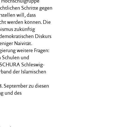
ls Hochschulgruppe
chtlichen Schritte gegen
tellen will, dass
ucht werden können. Die
mismus zukünftig
demokratischen Diskurs
niger Naivität.
ierung weitere Fragen:
n Schulen und
r SCHURA Schleswig-
erband der Islamischen
8. September zu diesen
ng und des