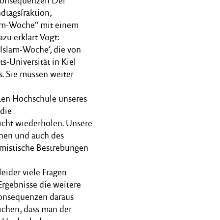
 Konsequenzen Der
dtagsfraktion,
lam-Woche“ mit einem
azu erklärt Vogt:
‚Islam-Woche‘, die von
s-Universität in Kiel
s. Sie müssen weiter
ßten Hochschule unseres
 die
icht wiederholen. Unsere
chen und auch des
remistische Bestrebungen
eider viele Fragen
rgebnisse die weitere
Konsequenzen daraus
ichen, dass man der