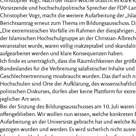
Christopher Vogt: Nach der Islam-Woche braucht es klare
Vorsitzende und hochschulpolitische Sprecher der FDP-Lan
Christopher Vogt, macht die weitere Aufarbeitung der „Is
Berichtsantrag erneut zum Thema im Bildungsausschuss. D
„Die extremistischen Vorfälle im Rahmen der diesjährigen 
der Islamischen Hochschulgruppe an der Christian-Albrecht
veranstaltet wurde, waren völlig inakzeptabel und skandalö
aufgearbeitet werden und klare Konsequenzen haben.
Ich finde es unerträglich, dass die Räumlichkeiten der grö
Bundeslandes für die Verbreitung salafistischer Inhalte und
Geschlechtertrennung missbraucht wurden. Das darf sich n
Hochschulen sind Orte der Aufklärung, des wissenschaftli
politischen Diskurses, dürfen aber keine Plattform für ext
jeglicher Art sein.
Bei der Sitzung des Bildungsausschusses am 10. Juli waren l
offengeblieben. Wir wollen nun wissen, welche konkreten E
Aufarbeitung an der Universität gebracht hat und welche 
gezogen wurden und werden. Es wird sicherlich nicht ausre