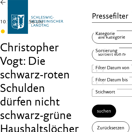
Zur
Übersicht
Pressefilter
10.10.25 , 14:56 Uhr
FDP
Christopher
Vogt: Die
schwarz-roten
Schulden
dürfen nicht
suchen
schwarz-grüne
Haushaltslöcher
Zurücksetzen