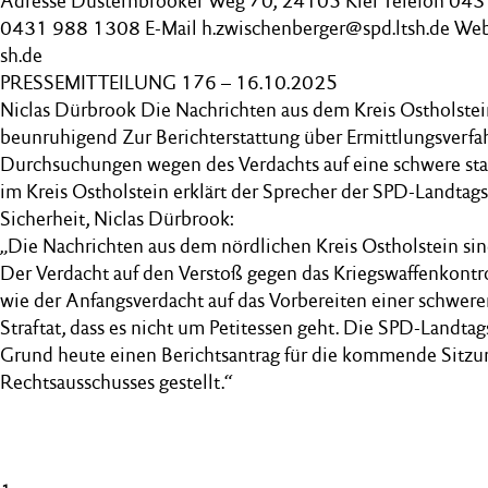
Adresse Düsternbrooker Weg 70, 24105 Kiel Telefon 04
0431 988 1308 E-Mail h.zwischenberger@spd.ltsh.de Web
sh.de
PRESSEMITTEILUNG 176 – 16.10.2025
Niclas Dürbrook Die Nachrichten aus dem Kreis Ostholstei
beunruhigend Zur Berichterstattung über Ermittlungsverfa
Durchsuchungen wegen des Verdachts auf eine schwere staa
im Kreis Ostholstein erklärt der Sprecher der SPD-Landtags
Sicherheit, Niclas Dürbrook:
„Die Nachrichten aus dem nördlichen Kreis Ostholstein si
Der Verdacht auf den Verstoß gegen das Kriegswaffenkontro
wie der Anfangsverdacht auf das Vorbereiten einer schwer
Straftat, dass es nicht um Petitessen geht. Die SPD-Landtag
Grund heute einen Berichtsantrag für die kommende Sitzu
Rechtsausschusses gestellt.“