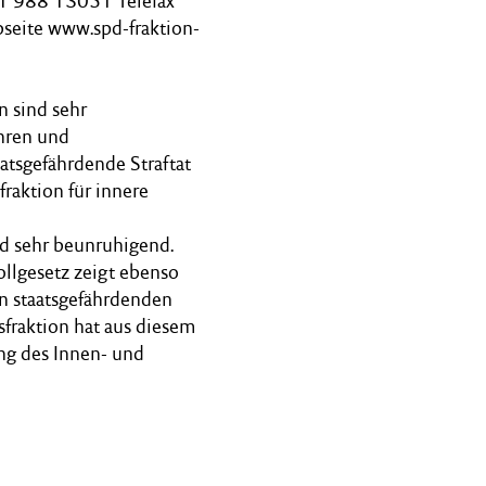
31 988 13051 Telefax
seite www.spd-fraktion-
n sind sehr
hren und
tsgefährdende Straftat
fraktion für innere
nd sehr beunruhigend.
llgesetz zeigt ebenso
en staatsgefährdenden
sfraktion hat aus diesem
ng des Innen- und