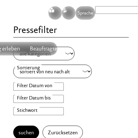
S
G
Sprache
Pressefilter
 erleben
Beauftragte
suchen
Zurücksetzen