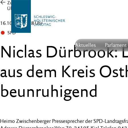
Zur
Übersicht
16.10.25 , 15:18 Uhr
SPD
Niclas Dürbrook: 
Aktuelles
Parlament
aus dem Kreis Osth
beunruhigend
Heimo Zwischenberger Pressesprecher der SPD-Landtagsfr