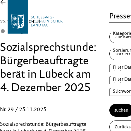
Zur
Übersicht
Pressef
25.11.25 , 08:04 Uhr
Landtag
Sozialsprechstunde:
Bürgerbeauftragte
berät in Lübeck am
4. Dezember 2025
Nr. 29 / 25.11.2025
suchen
Sozialsprechstunde: Bürgerbeauftragte
Zurücks