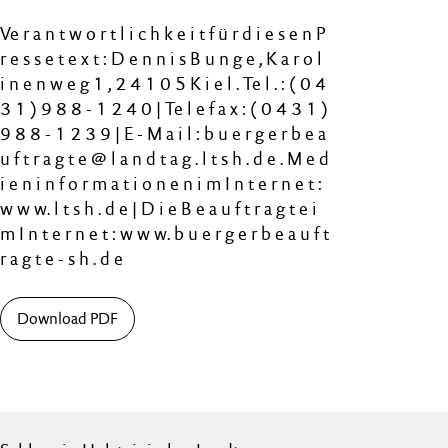
Ve r a n t w o r t l i c h k e i t f ü r d i e s e n P
r e s s e t e x t : D e n n i s B u n g e , K a r o l
i n e n w e g 1 , 2 4 1 0 5 K i e l . Te l . : ( 0 4
3 1 ) 9 8 8 - 1 2 4 0 | Te l e f a x : ( 0 4 3 1 )
9 8 8 - 1 2 3 9 | E - M a i l : b u e r g e r b e a
u f t r a g t e @ l a n d t a g . l t s h . d e . M e d
i e n i n f o r m a t i o n e n i m I n t e r n e t :
w w w. l t s h . d e | D i e B e a u f t r a g t e i
m I n t e r n e t : w w w. b u e r g e r b e a u f t
r a g t e - s h . d e
Download PDF