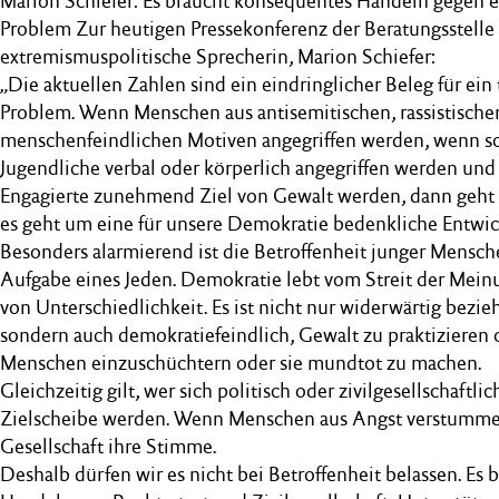
Marion Schiefer: Es braucht konsequentes Handeln gegen ei
Problem Zur heutigen Pressekonferenz der Beratungsstelle
extremismuspolitische Sprecherin, Marion Schiefer:
„Die aktuellen Zahlen sind ein eindringlicher Beleg für ein 
Problem. Wenn Menschen aus antisemitischen, rassistische
menschenfeindlichen Motiven angegriffen werden, wenn s
Jugendliche verbal oder körperlich angegriffen werden und
Engagierte zunehmend Ziel von Gewalt werden, dann geht e
es geht um eine für unsere Demokratie bedenkliche Entwic
Besonders alarmierend ist die Betroffenheit junger Mensche
Aufgabe eines Jeden. Demokratie lebt vom Streit der Mei
von Unterschiedlichkeit. Es ist nicht nur widerwärtig bezie
sondern auch demokratiefeindlich, Gewalt zu praktizieren o
Menschen einzuschüchtern oder sie mundtot zu machen.
Gleichzeitig gilt, wer sich politisch oder zivilgesellschaftlic
Zielscheibe werden. Wenn Menschen aus Angst verstummen,
Gesellschaft ihre Stimme.
Deshalb dürfen wir es nicht bei Betroffenheit belassen. Es