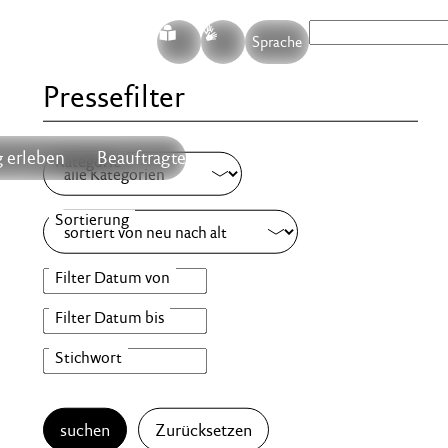
S
G
Sprache
Pressefilter
 erleben
Beauftragte
suchen
Zurücksetzen