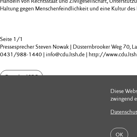
Handeln von Rechtsstaat und Zivilgesellschaft, Unterstützun
Haltung gegen Menschenfeindlichkeit und eine Kultur des 
Seite 1/1
Pressesprecher Steven Nowak | Düsternbrooker Weg 70, L
0431/988-1440 | info@cdu.ltsh.de | http://www.cdu.ltsh
Download PDF
Diese Webs
Diese Webs
zwingend e
zwingend e
Datenschut
Datenschut
Schleswig-Holsteinischer Landtag
Postans
Düsternbrooker Weg 70
Landesh
OK
OK
24105 Kiel
24171 