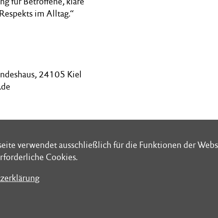
g für Betroffene, klare
Respekts im Alltag.“
andeshaus, 24105 Kiel
.de
eite verwendet ausschließlich für die Funktionen der Webs
eite verwendet ausschließlich für die Funktionen der Webs
rforderliche Cookies.
rforderliche Cookies.
zerklärung
zerklärung
chrift: Schleswig-Holsteinischer Landtag
Folge uns bei
aus Postfach 7121
WhatsApp @Lan
Kiel
Instagram @lan